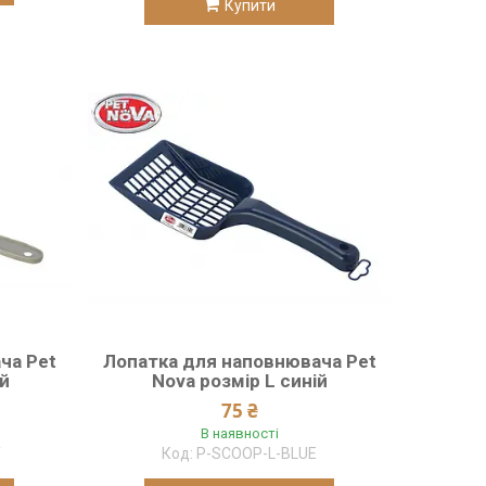
Купити
ча Pet
Лопатка для наповнювача Pet
ий
Nova розмір L синій
75 ₴
В наявності
Y
P-SCOOP-L-BLUE