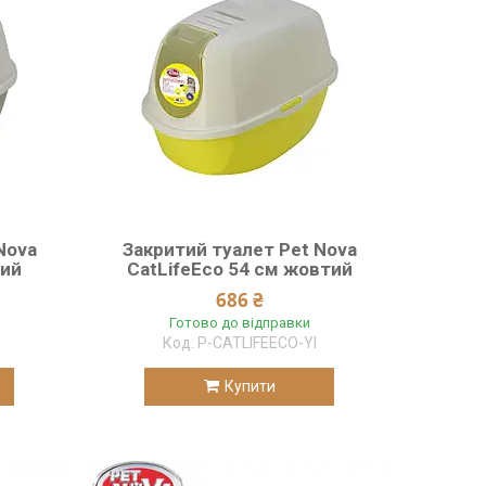
Nova
Закритий туалет Pet Nova
рий
CatLifeEco 54 см жовтий
686 ₴
Готово до відправки
P-CATLIFEECO-Yl
Купити