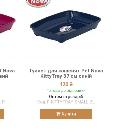
t Nova
Туалет для кошенят Pet Nova
евий
KittyTray 37 см синій
120 ₴
Готово до відправки
Оптом і в роздріб
-PI
P-KITTYTRAY-SMALL-BL
Купити