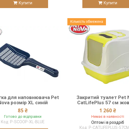
Купити
Купити
Кількість обмежена
ка для наповнювача Pet
Закритий туалет Pet 
Nova розмір ХL синій
CatLifePlus 57 см жо
85 ₴
1 260 ₴
Готово до відправки
Немає в наявності
P-SCOOP-XL-BLUE
Оптом і в роздріб
P-CATLIFEPLUS-57C