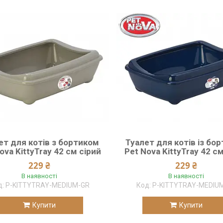
ет для котів з бортиком
Туалет для котів із бо
ova KittyTray 42 см сірий
Pet Nova KittyTray 42 с
229 ₴
229 ₴
В наявності
В наявності
P-KITTYTRAY-MEDIUM-GR
P-KITTYTRAY-MEDIU
Купити
Купити