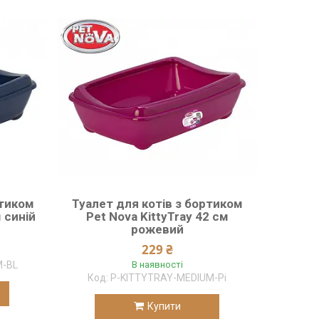
ртиком
Туалет для котів з бортиком
м синій
Pet Nova KittyTray 42 см
рожевий
229 ₴
M-BL
В наявності
P-KITTYTRAY-MEDIUM-Pi
Купити