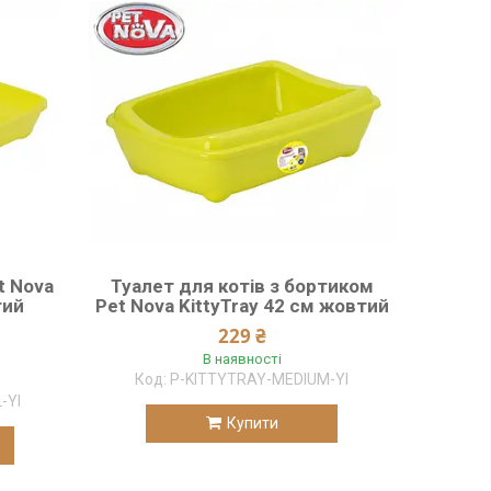
t Nova
Туалет для котів з бортиком
тий
Pet Nova KittyTray 42 см жовтий
229 ₴
В наявності
P-KITTYTRAY-MEDIUM-Yl
-Yl
Купити