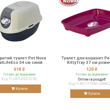
ритий туалет Pet Nova
Туалет для кошенят Pe
atLifeEco 54 см синій
KittyTray 37 см рож
618 ₴
120 ₴
Готово до відправки
Готово до відправки
P-CATLIFEECO-BL
Оптом і в роздріб
P-KITTYTRAY-SMALL
Купити
Купити