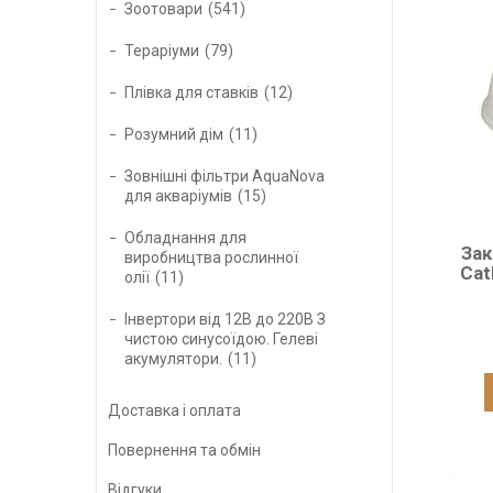
Зоотовари
541
Тераріуми
79
Плівка для ставків
12
Розумний дім
11
Зовнішні фільтри AquaNova
для акваріумів
15
Обладнання для
Зак
виробництва рослинної
Cat
олії
11
Інвертори від 12В до 220В З
чистою синусоїдою. Гелеві
акумулятори.
11
Доставка і оплата
Повернення та обмін
Відгуки