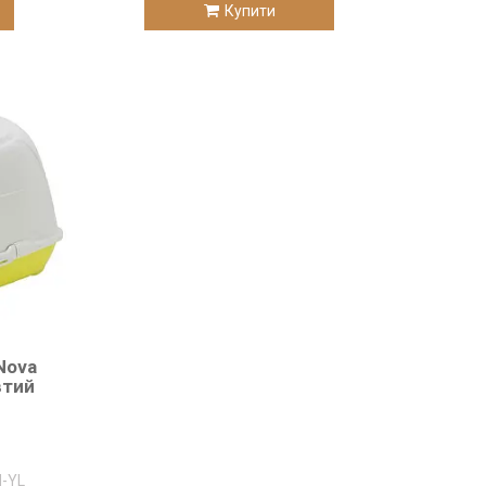
Купити
Nova
втий
M-YL