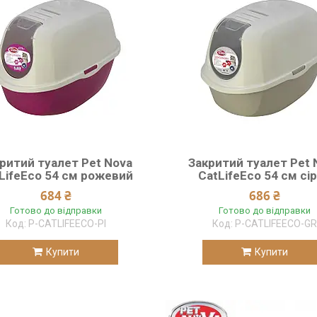
ритий туалет Pet Nova
Закритий туалет Pet 
LifeEco 54 см рожевий
CatLifeEco 54 см сі
684 ₴
686 ₴
Готово до відправки
Готово до відправки
P-CATLIFEECO-PI
P-CATLIFEECO-GR
Купити
Купити