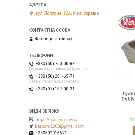
вул. Полярна, 12А, Київ, Україна
Фахівець із товару
+380 (50) 750-00-88
Плаваючі та стаціонарні фонтани.
+380 (50) 201-65-71
Ставки, тераріуми, зоо-товари.
+380 (97) 187-00-31
Туал
Сервіс
Pet N
https://bascom.kiev.ua
bascom2000@gmail.com
+380502016571