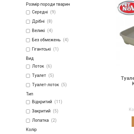
Розмір породи тварин
Середні
9
Дрібні
8
Великі
4
Без обмежень
4
Гігантські
1
Вид
Лоток
6
Туалет
5
Туал
Туалет-лоток
5
Тип
Відкритий
11
Закритий
5
Лопатка
2
Колір