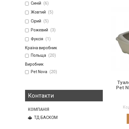
Синій
6
Жовтий
5
Сірий
5
Рожевий
3
Фуксія
1
Країна виробник
Польща
20
Виробник
Pet Nova
20
Туал
Pet N
Контакти
ТД БАСКОМ