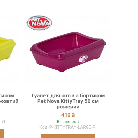
ртиком
Туалет для котів з бортиком
 жовтий
Pet Nova KittyTray 50 см
рожевий
416 ₴
-YL
В наявності
P-KITTYTRAY-LARGE-Pi