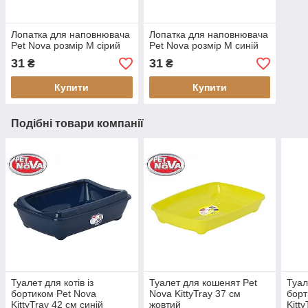
Лопатка для наповнювача
Лопатка для наповнювача
Pet Nova розмір М сірий
Pet Nova розмір М синій
31
31
₴
₴
Купити
Купити
Подібні товари компанії
Туалет для котів із
Туалет для кошенят Pet
Туал
бортиком Pet Nova
Nova KittyTray 37 см
борт
KittyTray 42 см синій
жовтий
Kitt