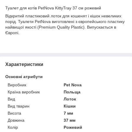
Туалет для котів PetNova KittyTray 37 см рожевий
Відкритий пластиковий лоток для кошенят і кішок невеликих
порід. Туалети PetNova виготовлені з європейського пластику
найвищої якості (Premium Quality Plastic). Випускається в
Європі.
Характеристики
Основні атрибути
Виробник
Pet Nova
Країна виробник
Польща
Вид
Лоток
Вид тварин
Кішки
Висота
7 мм
Довжина
37 мм
Колір
Рожевий