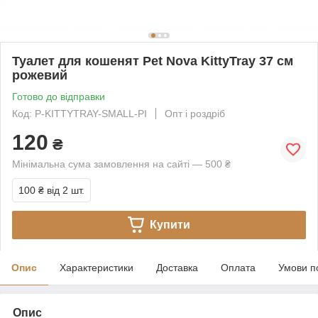
Туалет для кошенят Pet Nova KittyTray 37 см
рожевий
Готово до відправки
Код: P-KITTYTRAY-SMALL-PI
Опт і роздріб
120
₴
Мінімальна сума замовлення на сайті — 500 ₴
100 ₴
від 2 шт.
Купити
Опис
Характеристики
Доставка
Оплата
Умови п
Опис