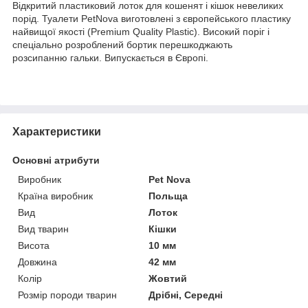
Відкритий пластиковий лоток для кошенят і кішок невеликих
порід. Туалети PetNova виготовлені з європейського пластику
найвищої якості (Premium Quality Plastic). Високий поріг і
спеціально розроблений бортик перешкоджають
розсипанню гальки. Випускається в Європі.
Характеристики
Основні атрибути
Виробник
Pet Nova
Країна виробник
Польща
Вид
Лоток
Вид тварин
Кішки
Висота
10 мм
Довжина
42 мм
Колір
Жовтий
Розмір породи тварин
Дрібні, Середні