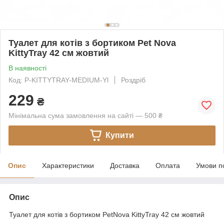
Туалет для котів з бортиком Pet Nova
KittyTray 42 см жовтий
В наявності
Код: P-KITTYTRAY-MEDIUM-Yl
Роздріб
229
₴
Мінімальна сума замовлення на сайті — 500 ₴
Купити
Опис
Характеристики
Доставка
Оплата
Умови п
Опис
Туалет для котів з бортиком PetNova KittyTray 42 см жовтий