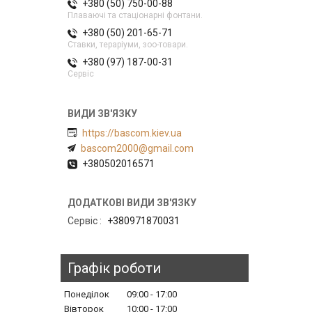
+380 (50) 750-00-88
Плаваючі та стаціонарні фонтани.
+380 (50) 201-65-71
Ставки, тераріуми, зоо-товари.
+380 (97) 187-00-31
Сервіс
https://bascom.kiev.ua
bascom2000@gmail.com
+380502016571
Сервіс
+380971870031
Графік роботи
Понеділок
09:00
17:00
Вівторок
10:00
17:00