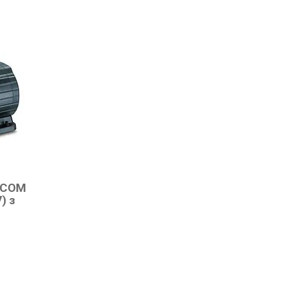
SCOM
) з
1