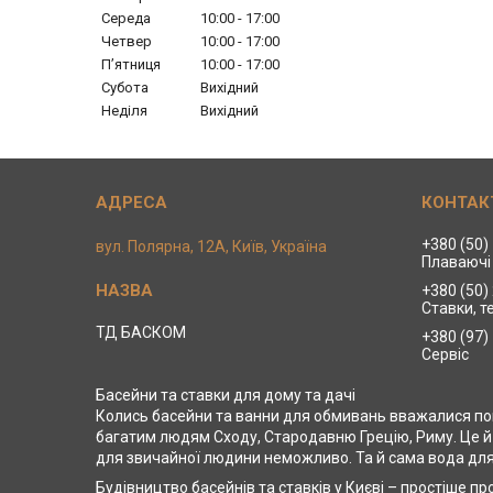
Середа
10:00
17:00
Четвер
10:00
17:00
Пʼятниця
10:00
17:00
Субота
Вихідний
Неділя
Вихідний
+380 (50)
вул. Полярна, 12А, Київ, Україна
Плаваючі 
+380 (50)
Ставки, т
ТД БАСКОМ
+380 (97)
Сервіс
Басейни та ставки для дому та дачі
Колись басейни та ванни для обмивань вважалися пок
багатим людям Сходу, Стародавню Грецію, Риму. Це й
для звичайної людини неможливо. Та й сама вода для
Будівництво басейнів та ставків у Києві – простіше пр