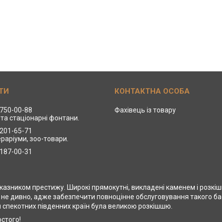
 750-00-88
Фахівець із товару
та стаціонарні фонтани.
 201-65-71
ераріуми, зоо-товари.
 187-00-31
азником престижу. Широкі прямокутні, викладені каменем і розкіш
 не дивно, адже забезпечити повноцінне обслуговування такого ба
 спекотних південних країн була великою розкішшю.
остого!