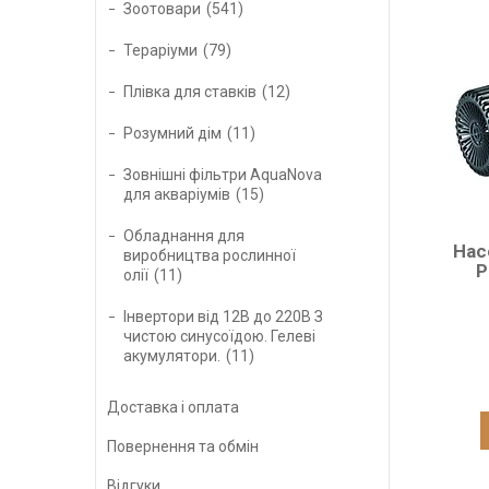
Зоотовари
541
Тераріуми
79
Плівка для ставків
12
Розумний дім
11
Зовнішні фільтри AquaNova
для акваріумів
15
Обладнання для
Нас
виробництва рослинної
P
олії
11
Інвертори від 12В до 220В З
чистою синусоїдою. Гелеві
акумулятори.
11
Доставка і оплата
Повернення та обмін
Відгуки