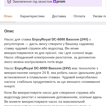
Замовлення під захистом
Опис
Характеристики
Доставка
Оплата
Умови п
Опис
Насос для ставка
EnjoyRoyal DC-6000 Bascom (24V)
з
регулятором — дасть змогу створити у Вашому садовому
ставку чудовий струмок або водоспад. Він може
використовуватися як для прісної, так і для солоної води.
Насос обладнаний електронним реостатом, за допомогою
якого можна контролювати потік води.
Насос
EnjoyRoyal DC-6000 Bascom (24V)
має
технологію з
використанням напруги 24 В, яка робить насос ідеальним для
встановлення в плавальних ставках. Чудовий енергобаланс
насоса: стабільна продуктивність за ще меншого споживання
енергії.
Коли Ви використовуєте насос для створення струмка або
водоспаду реостат є незамінним доповненням, оскільки вдень
Ви можете використовувати насос на максимальній
продуктивності та милуватися великим потоком води, а