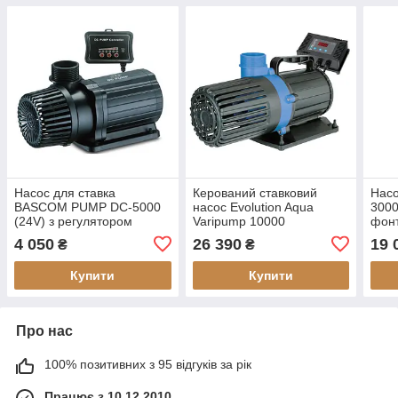
Насос для ставка
Керований ставковий
Насо
BASCOM PUMP DC-5000
насос Evolution Aqua
3000
(24V) з регулятором
Varipump 10000
фонт
дист
4 050
26 390
19 
₴
₴
регу
Купити
Купити
Про нас
100% позитивних з 95 відгуків за рік
Працює з 10.12.2010