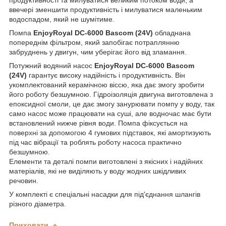
ввечері зменшити продуктивність і милуватися маленьким
водоспадом, який не шумітиме.
Помпа
EnjoyRoyal DC-6000 Bascom (24V)
обладнана
попереднім фільтром, який запобігає потраплянню
забруднень у двигун, чим уберігає його від зламання.
Потужний водяний насос
EnjoyRoyal DC-6000 Bascom
(24V)
гарантує високу надійність і продуктивність. Він
укомплектований керамічною віссю, яка дає змогу зробити
його роботу безшумною. Гідроізоляція двигуна виготовлена з
епоксидної смоли, це дає змогу занурювати помпу у воду, так
само насос може працювати на суші, але водночас має бути
встановлений нижче рівня води. Помпа фіксується на
поверхні за допомогою 4 гумових підставок, які амортизують
під час вібрації та роблять роботу насоса практично
безшумною.
Елементи та деталі помпи виготовлені з якісних і надійних
матеріалів, які не виділяють у воду жодних шкідливих
речовин.
У комплекті є спеціальні насадки для під'єднання шлангів
різного діаметра.
Приховати