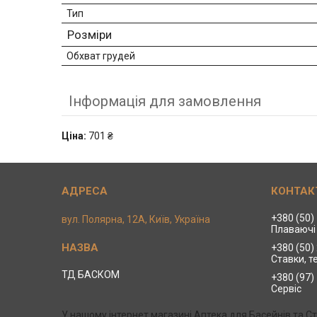
Тип
Розміри
Обхват грудей
Інформація для замовлення
Ціна:
701 ₴
+380 (50)
вул. Полярна, 12А, Київ, Україна
Плаваючі 
+380 (50)
Ставки, т
ТД БАСКОМ
+380 (97)
Сервіс
У нашому інтернет магазині Аптека для Басейнів та 