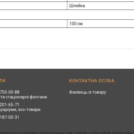
Шлейка
100 см
 750-00-88
Фахівець із товару
та стаціонарні фонтани.
 201-65-71
ераріуми, зоо-товари.
 187-00-31
Ставок представлено обладнання для ставків та басейнів провідни