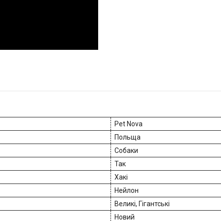
Pet Nova
Польща
Собаки
Так
Хакі
Нейлон
Великі, Гігантські
Новий