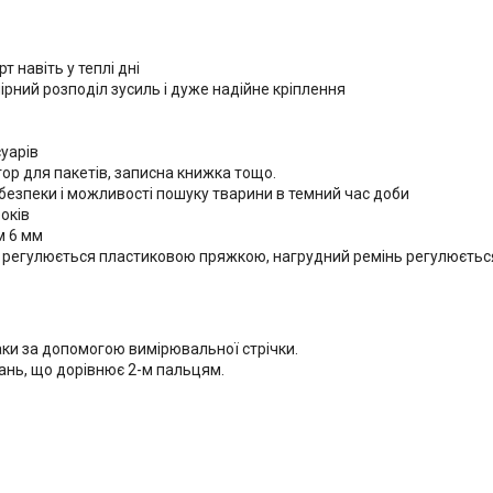
 навіть у теплі дні
ірний розподіл зусиль і дуже надійне кріплення
суарів
ор для пакетів, записна книжка тощо.
безпеки і можливості пошуку тварини в темний час доби
оків
м 6 мм
нь регулюється пластиковою пряжкою, нагрудний ремінь регулюєть
аки за допомогою вимірювальної стрічки.
ань, що дорівнює 2-м пальцям.