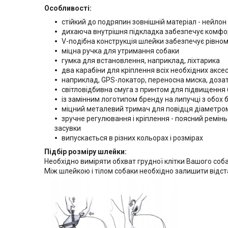
Особливості:
стійкий до подряпин зовнішній матеріал - нейлон
дихаюча внутрішня підкладка забезпечує комфорт
V-подібна конструкція шлейки забезпечує рівном
міцна ручка для утримання собаки
гумка для встановлення, наприклад, ліхтарика
два карабіни для кріплення всіх необхідних аксе
наприклад, GPS-локатор, переносна миска, дозат
світловідбивна смуга з принтом для підвищення 
із замінним логотипом бренду на липучці з обох б
міцний металевий тримач для повідця діаметро
зручне регулювання і кріплення - поясний ремі
засувки
випускається в різних кольорах і розмірах
Підбір розміру шлейки:
Необхідно виміряти обхват грудної клітки Вашого соб
Між шлейкою і тілом собаки необхідно залишити відст