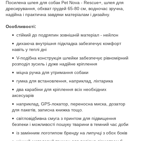
Посилена шлея для собак Pet Nova - Rescue+, шлея для
дресирування, обхват грудей 65-80 см, водночас зручна,
надійна і практична завдяки матеріалам і дизайну.
Особливості:
стійкий до подряпин зовнішній матеріал - нейлон
дихаюча внутрішня підкладка забезпечує комфорт
навіть у теплі дні
V-подібна конструкція шлейки забезпечує рівномірний
розподіл зусиль і дуже надійне кріплення
міцна ручка для утримання собаки
гумка для встановлення, наприклад, ліхтарика
два карабіни для кріплення всіх необхідних
аксесуарів
наприклад, GPS-локатор, переносна миска, дозатор
для пакетів, записна книжка тощо.
світловідбивна смуга з принтом для підвищення
безпеки і можливості пошуку тварини в темний час доби
із замінним логотипом бренду на липучці з обох боків