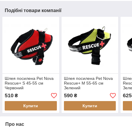
Подібні товари компанії
Шлея посилена Pet Nova
Шлея посилена Pet Nova
Шлея
Rescue+ S 45-55 см
Rescue+ M 55-65 см
Resc
Червоний
Зелений
Зел
510
590
625
₴
₴
Купити
Купити
Про нас