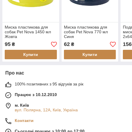
Миска пластикова для
Миска пластикова для
Подв
собак Pet Nova 1450 мл
собак Pet Nova 770 мл
миск
Жовта
Синя
2х64
95
62
156
₴
₴
Купити
Купити
Про нас
100% позитивних з 95 відгуків за рік
Працює з 10.12.2010
м. Київ
вул. Полярна, 12А, Київ, Україна
Контакти
Сьогодні працює з 10:00 до 17:00