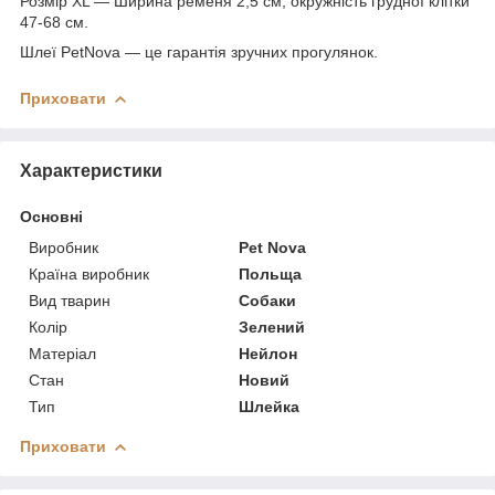
Розмір XL — Ширина ременя 2,5 см,
окружність грудної клітки
47-68 см.
Шлеї PetNova — це гарантія зручних прогулянок.
Приховати
Характеристики
Основні
Виробник
Pet Nova
Країна виробник
Польща
Вид тварин
Собаки
Колір
Зелений
Матеріал
Нейлон
Стан
Новий
Тип
Шлейка
Приховати