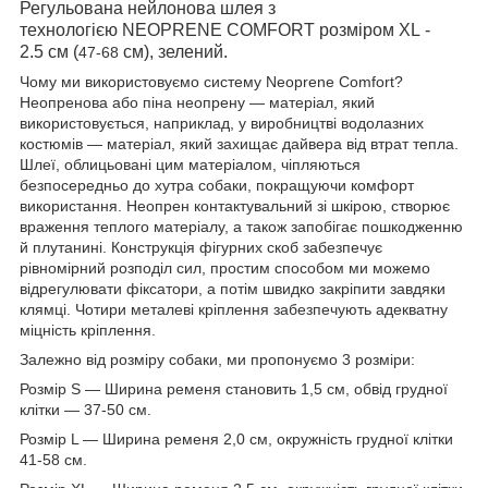
Регульована нейлонова шлея з
технологією NEOPRENE COMFORT розміром XL -
2.5 см (
см), зелений.
47-68
Чому ми використовуємо систему Neoprene Comfort?
Неопренова або піна неопрену — матеріал, який
використовується, наприклад, у виробництві водолазних
костюмів — матеріал, який захищає дайвера від втрат тепла.
Шлеї, облицьовані цим матеріалом, чіпляються
безпосередньо до хутра собаки, покращуючи комфорт
використання. Неопрен контактувальний зі шкірою, створює
враження теплого матеріалу, а також запобігає пошкодженню
й плутанині. Конструкція фігурних скоб забезпечує
рівномірний розподіл сил, простим способом ми можемо
відрегулювати фіксатори, а потім швидко закріпити завдяки
клямці. Чотири металеві кріплення забезпечують адекватну
міцність кріплення.
Залежно від розміру собаки, ми пропонуємо 3 розміри:
Розмір S — Ширина ременя становить 1,5 см, обвід грудної
клітки — 37-50 см.
Розмір L — Ширина ременя 2,0 см,
окружність грудної клітки
41-58 см
.