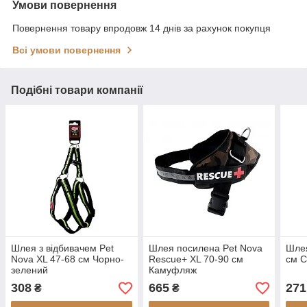
Умови повернення
Повернення товару впродовж 14 днів за рахунок покупця
Всі умови повернення
Подібні товари компанії
Шлея з відбивачем Pet
Шлея посилена Pet Nova
Шлея
Nova XL 47-68 см Чорно-
Rescue+ XL 70-90 см
см С
зелений
Камуфляж
308
665
271
₴
₴