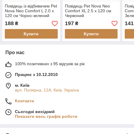
Повідець із відбивачем Pet
Повідець Pet Nova Neo
Пові
Nova Neo Comfort L 2.0 х
Comfort XL 2.5 х 120 см
Comf
120 см Чорно-зелений
Червоний
Зел
188
197
141
₴
₴
Купити
Купити
Про нас
100% позитивних з 95 відгуків за рік
Працює з 10.12.2010
м. Київ
вул. Полярна, 12А, Київ, Україна
Контакти
Сьогодні вихідний
Показати весь графік роботи