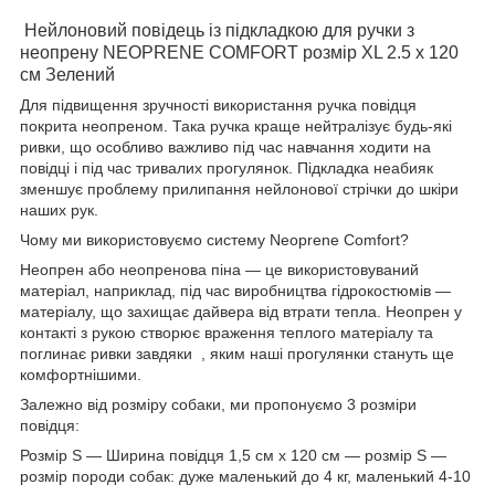
Нейлоновий повідець із підкладкою для ручки з
неопрену NEOPRENE COMFORT розмір XL 2.5 х 120
см Зелений
Для підвищення зручності використання ручка повідця
покрита неопреном. Така ручка краще нейтралізує будь-які
ривки, що особливо важливо під час навчання ходити на
повідці і під час тривалих прогулянок. Підкладка неабияк
зменшує проблему прилипання нейлонової стрічки до шкіри
наших рук.
Чому ми використовуємо систему Neoprene Comfort?
Неопрен або неопренова піна — це використовуваний
матеріал, наприклад, під час виробництва гідрокостюмів —
матеріалу, що захищає дайвера від втрати тепла. Неопрен у
контакті з рукою створює враження теплого матеріалу та
поглинає ривки завдяки , яким наші прогулянки стануть ще
комфортнішими.
Залежно від розміру собаки, ми пропонуємо 3 розміри
повідця:
Розмір S — Ширина повідця 1,5 см х 120 см — розмір S —
розмір породи собак: дуже маленький до 4 кг, маленький 4-10