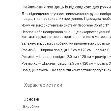
Нейлоновий повідець із підкладкою для ручки
Для підвищення зручності використання ручка повідц
повідці і під час тривалих прогулянок. Підкладка неа
Чому ми використовуємо систему Neoprene Comfort?
Неопрен або неопренова піна — це використовуваний м
контакті з рукою створює враження теплого матеріал
Залежно від розміру собаки, ми пропонуємо 3 розміри
Розмір S — Ширина повідця 1,5 см х 120 см — розмір S
Розмір L — Ширина повідця 2,0 см x 120 см — розмір L 
Розмір XL — Ширина повідця 2,5 см х 120 см — розмір 
Повідці PetNova — це гарантія комфортних прогулянок
Характеристики
Основні
Виробник