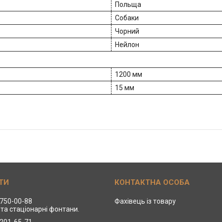
Польща
Собаки
Чорний
Нейлон
1200 мм
15 мм
 750-00-88
Фахівець із товару
та стаціонарні фонтани.