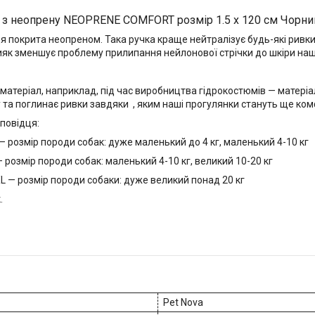
 з неопрену NEOPRENE COMFORT розмір 1.5 х 120 см Чорни
я покрита неопреном. Така ручка краще нейтралізує будь-які ривки
бияк зменшує проблему прилипання нейлонової стрічки до шкіри наши
атеріал, наприклад, під час виробництва гідрокостюмів — матеріа
у та поглинає ривки завдяки , яким наші прогулянки стануть ще ко
 повідця:
 — розмір породи собак: дуже маленький до 4 кг, маленький 4-10 кг
— розмір породи собак: маленький 4-10 кг, великий 10-20 кг
XL — розмір породи собаки: дуже великий понад 20 кг
.
Pet Nova