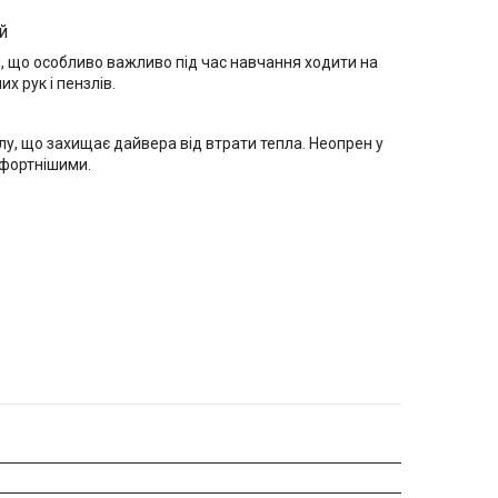
й
, що особливо важливо під час навчання ходити на
х рук і пензлів.
лу, що захищає дайвера від втрати тепла. Неопрен у
мфортнішими.