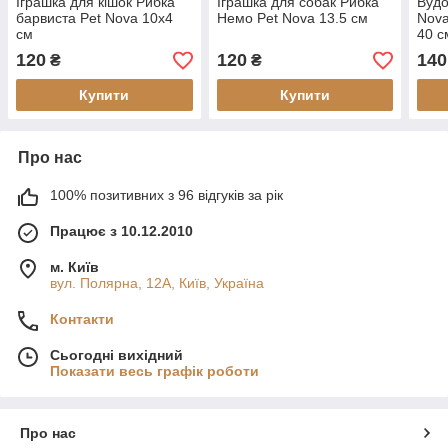
Іграшка для кішок Рибка
Іграшка для собак Рибка
Вудо
барвиста Pet Nova 10х4
Немо Pet Nova 13.5 см
Nova
см
40 с
120
120
140
₴
₴
Купити
Купити
Про нас
100% позитивних з 96 відгуків за рік
Працює з 10.12.2010
м. Київ
вул. Полярна, 12А, Київ, Україна
Контакти
Сьогодні вихідний
Показати весь графік роботи
Про нас