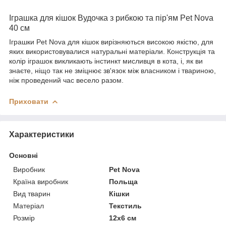
Іграшка для кішок Вудочка з рибкою та пір'ям Pet Nova
40 см
Іграшки Pet Nova для кішок вирізняються високою якістю, для
яких використовувалися натуральні матеріали. Конструкція та
колір іграшок викликають інстинкт мисливця в кота, і, як ви
знаєте, ніщо так не зміцнює зв'язок між власником і твариною,
ніж проведений час весело разом.
Приховати
Характеристики
Основні
Виробник
Pet Nova
Країна виробник
Польща
Вид тварин
Кішки
Матеріал
Текстиль
Розмір
12х6 см