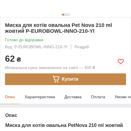
Миска для котів овальна Pet Nova 210 ml
жовтий P-EUROBOWL-INNO-210-Yl
Готово до відправки
Код: P-EUROBOWL-INNO-210-Yl
Роздріб
62
₴
Мінімальна сума замовлення на сайті — 500 ₴
Купити
Опис
Характеристики
Доставка
Оплата
Умови п
Опис
Миска для котів овальна PetNova 210 ml жовтий