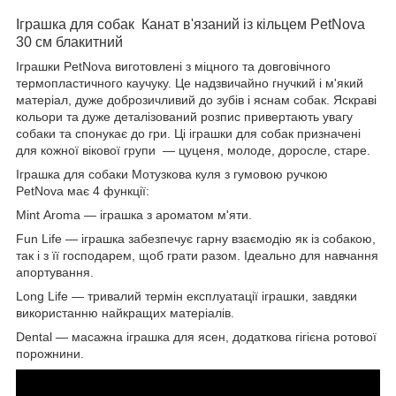
Іграшка для собак Канат в'язаний із кільцем PetNova
30 см блакитний
Іграшки PetNova виготовлені з міцного та довговічного
термопластичного каучуку. Це надзвичайно гнучкий і м'який
матеріал, дуже доброзичливий до зубів і яснам собак. Яскраві
кольори та дуже деталізований розпис привертають увагу
собаки та спонукає до гри. Ці іграшки для собак призначені
для кожної вікової групи — цуценя, молоде, доросле, старе.
Іграшка для собаки Мотузкова куля з гумовою ручкою
PetNova має 4 функції:
Mint Aroma — іграшка з ароматом м'яти.
Fun Life — іграшка забезпечує гарну взаємодію як із собакою,
так і з її господарем, щоб грати разом. Ідеально для навчання
апортування.
Long Life — тривалий термін експлуатації іграшки, завдяки
використанню найкращих матеріалів.
Dental — масажна іграшка для ясен, додаткова гігієна ротової
порожнини.