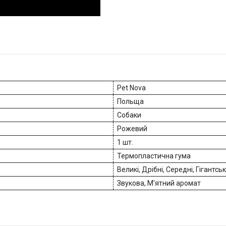
Pet Nova
Польща
Собаки
Рожевий
1 шт.
Термопластична гума
Великі, Дрібні, Середні, Гігантськ
Звукова, М'ятний аромат