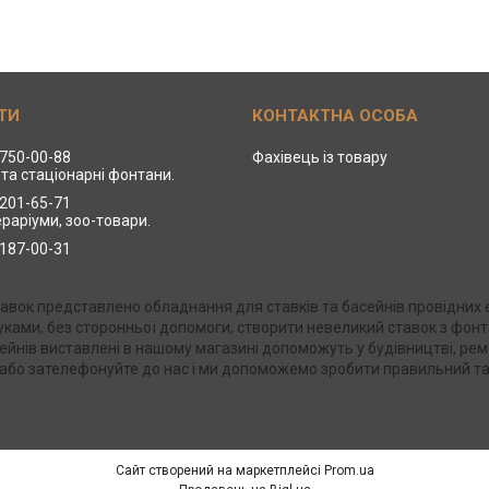
 750-00-88
Фахівець із товару
та стаціонарні фонтани.
 201-65-71
ераріуми, зоо-товари.
 187-00-31
Ставок представлено обладнання для ставків та басейнів провідни
 руками, без сторонньої допомоги, створити невеликий ставок з фо
ейнів виставлені в нашому магазині допоможуть у будівництві, рем
в або зателефонуйте до нас і ми допоможемо зробити правильний та
Сайт створений на маркетплейсі
Prom.ua