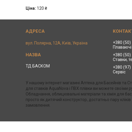
Ціна:
120 ₴
+380 (50)
вул. Полярна, 12А, Київ, Україна
Плаваючі 
+380 (50)
Ставки, т
ТД БАСКОМ
+380 (97)
Сервіс
У нашому інтернет магазині Аптека для Басейнів та 
для ставків AquaNova і ПВХ плівки ви можете своїми
Обладнання, облицювальні матеріали та хімія для бас
просто як дитячий конструктор, достатньо пару клікі
замовлення.