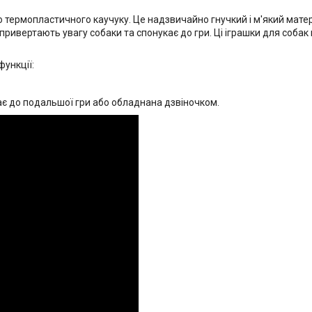
о термопластичного каучуку. Це надзвичайно гнучкий і м'який матер
привертають увагу собаки та спонукає до гри. Ці іграшки для собак
функції:
кає до подальшої гри або обладнана дзвіночком.