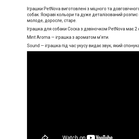
Іграшки PetNova виготовлені з міцного та довговічног
собак. Яскраві кольори та дуже деталізований розпис 
молоде, доросле, старе.
Іграшка для собаки Соска з дзвіночком PetNova має 2 
Mint Aroma — іграшка з ароматом м'яти.
Sound — іграшка під час укусу видає звук, який спону