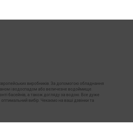
х європейських виробників. За допомогою обладнання
нтаном і водоспадом або величезне водоймище.
онті басейнів, а також догляду за водою. Все дуже
 оптимальний вибір. Чекаємо на ваші дзвінки та