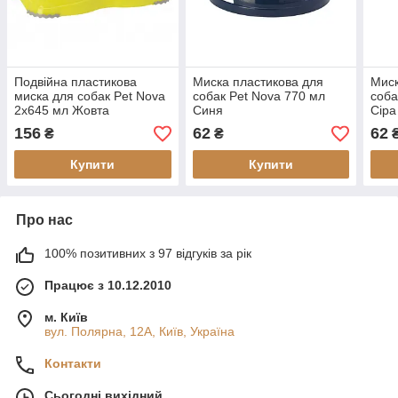
Подвійна пластикова
Миска пластикова для
Миск
миска для собак Pet Nova
собак Pet Nova 770 мл
соба
2х645 мл Жовта
Синя
Сіра
156
62
62
₴
₴
Купити
Купити
Про нас
100% позитивних з 97 відгуків за рік
Працює з 10.12.2010
м. Київ
вул. Полярна, 12А, Київ, Україна
Контакти
Сьогодні вихідний