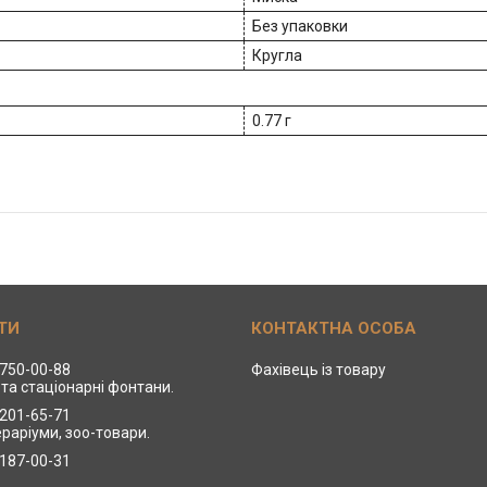
Без упаковки
Кругла
0.77 г
 750-00-88
Фахівець із товару
та стаціонарні фонтани.
 201-65-71
ераріуми, зоо-товари.
 187-00-31