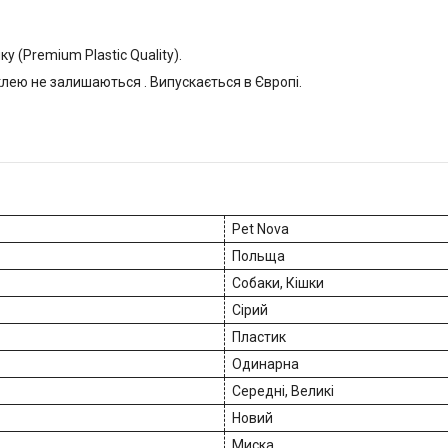
 (Premium Plastic Quality).
клею не залишаються . Випускається в Європі.
Pet Nova
Польща
Собаки, Кішки
Сірий
Пластик
Одинарна
Середні, Великі
Новий
Миска