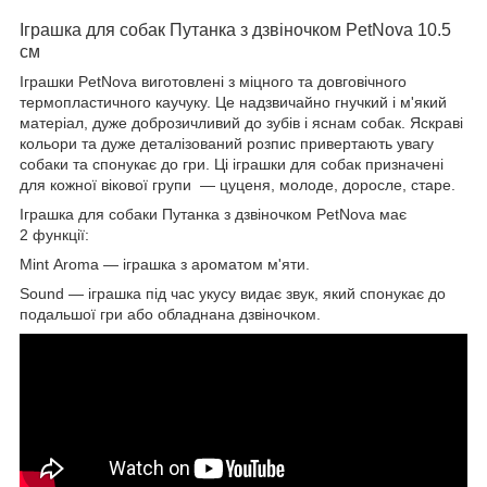
Іграшка для собак Путанка з дзвіночком PetNova 10.5
см
Іграшки PetNova виготовлені з міцного та довговічного
термопластичного каучуку. Це надзвичайно гнучкий і м'який
матеріал, дуже доброзичливий до зубів і яснам собак. Яскраві
кольори та дуже деталізований розпис привертають увагу
собаки та спонукає до гри. Ці іграшки для собак призначені
для кожної вікової групи — цуценя, молоде, доросле, старе.
Іграшка для собаки Путанка з дзвіночком PetNova має
2 функції:
Mint Aroma — іграшка з ароматом м'яти.
Sound — іграшка під час укусу видає звук, який спонукає до
подальшої гри або обладнана дзвіночком.