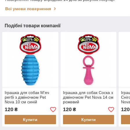
Всі умови повернення
Подібні товари компанії
Іграшка для собак М'яч
Іграшка для собак Соска з
Ігра
регбі з дзвіночком Pet
дзвіночком Pet Nova 14 см
Сніг
Nova 10 см синій
рожевий
Nova
120
120
120
₴
₴
Купити
Купити