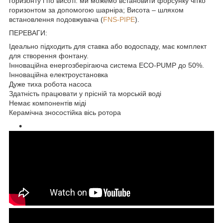
горизонту і по висоті: ми можемо встановити форсунку чітко
горизонтом за допомогою шарніра; Висота – шляхом
встановлення подовжувача (
FNS-PIPE
).
ПЕРЕВАГИ:
Ідеально підходить для ставка або водоспаду, має комплект
для створення фонтану.
Інноваційна енергозберігаюча система ECO-PUMP до 50%.
Інноваційна електроустановка
Дуже тиха робота насоса
Здатність працювати у прісній та морській воді
Немає компонентів міді
Керамічна зносостійка вісь ротора