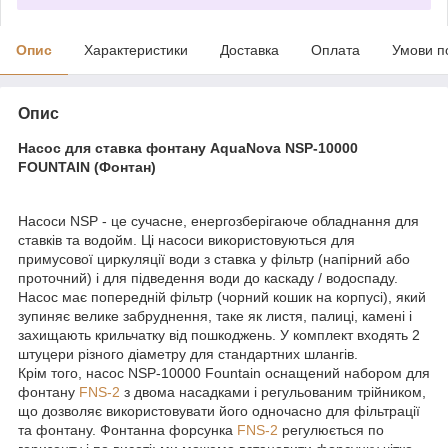
Опис
Характеристики
Доставка
Оплата
Умови п
Опис
Насос для ставка фонтану AquaNova NSP-10000
FOUNTAIN (Фонтан)
Насоси NSP - це сучасне, енергозберігаюче обладнання для
ставків та водойм. Ці насоси використовуються для
примусової циркуляції води з ставка у фільтр (напірний або
проточний) і для підведення води до каскаду / водоспаду.
Насос має попередній фільтр (чорний кошик на корпусі), який
зупиняє велике забруднення, таке як листя, палиці, камені і
захищають крильчатку від пошкоджень. У комплект входять 2
штуцери різного діаметру для стандартних шлангів.
Крім того, насос NSP-10000 Fountain оснащений набором для
фонтану
FNS-2
з двома насадками і регульованим трійником,
що дозволяє використовувати його одночасно для фільтрації
та фонтану. Фонтанна форсунка
FNS-2
регулюється по