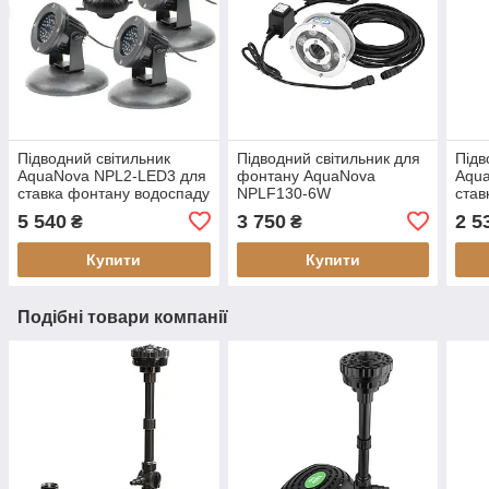
Підводний світильник
Підводний світильник для
Підв
AquaNova NPL2-LED3 для
фонтану AquaNova
Aqu
ставка фонтану водоспаду
NPLF130-6W
став
(к-ті датчик день/ніч)
(к-ті
5 540
3 750
2 5
₴
₴
Купити
Купити
Подібні товари компанії