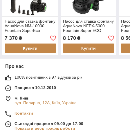
Насос для ставка фонтану
Насос для ставка фонтану
Насо
AquaNova NM-10000
AquaNova NFPX-5000
Aqu
Fountain SuperEco
Fountain Super ECO
Foun
7 370
8 170
8 5
₴
₴
Купити
Купити
Про нас
100% позитивних з 97 відгуків за рік
Працює з 10.12.2010
м. Київ
вул. Полярна, 12А, Київ, Україна
Контакти
Сьогодні працює з 09:00 до 17:00
Показати весь графік роботи