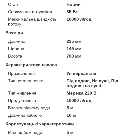
Стан
Новий
Споживана потужність
85 Вт
Максимальна швидкість
10000 л/год
потоку
Розміри
Довжина
295 мм
Ширина
145 мм
Висота
700 мм
Характеристики насоса
Призначення
Універсальне
Тип встановлення
Під водою, На суші, Під
водою і на суші
Тип живлення
Мережа 220 В
Продуктивність
10000 л/год
Висота підйому води
5 м
Довжина кабелю
10 м
Користувацькі характеристики
Max підйом води
5 м