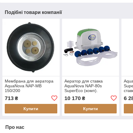
Подібні товари компанії
Мембрана для аератора
Аератор для ставка
Aqu
AquaNova NAP-MB
AquaNova NAP-80s
Supe
150/200
SuperEco (комп).
став
септ
713
10 170
6 2
₴
₴
Купити
Купити
Про нас