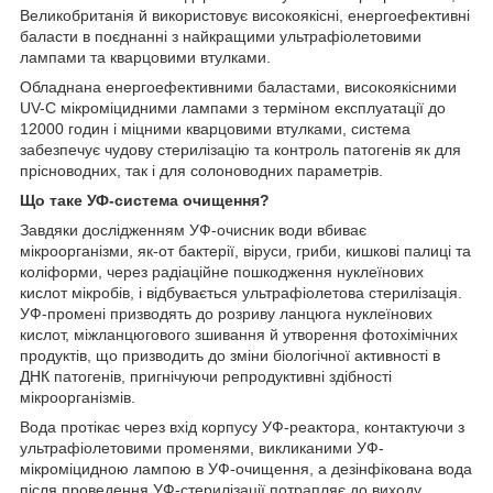
Великобританія й використовує високоякісні, енергоефективні
баласти в поєднанні з найкращими ультрафіолетовими
лампами та кварцовими втулками.
Обладнана енергоефективними баластами, високоякісними
UV-C мікроміцидними лампами з терміном експлуатації до
12000 годин і міцними кварцовими втулками, система
забезпечує чудову стерилізацію та контроль патогенів як для
прісноводних, так і для солоноводних параметрів.
Що таке УФ-система очищення?
Завдяки дослідженням УФ-очисник води вбиває
мікроорганізми, як-от бактерії, віруси, гриби, кишкові палиці та
коліформи, через радіаційне пошкодження нуклеїнових
кислот мікробів, і відбувається ультрафіолетова стерилізація.
УФ-промені призводять до розриву ланцюга нуклеїнових
кислот, міжланцюгового зшивання й утворення фотохімічних
продуктів, що призводить до зміни біологічної активності в
ДНК патогенів, пригнічуючи репродуктивні здібності
мікроорганізмів.
Вода протікає через вхід корпусу УФ-реактора, контактуючи з
ультрафіолетовими променями, викликаними УФ-
мікроміцидною лампою в УФ-очищення, а дезінфікована вода
після проведення УФ-стерилізації потрапляє до виходу