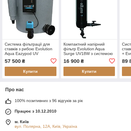
Система фільтрації для
Компактний напірний
Сист
ставків з рибою Evolution
фільтр Evolution Aqua
став
Aqua Eazypod UV
Surge UV18W з системою
+ Ev
Automatic з уф-лампою
самоочищення
57 500
16 900
89 
₴
₴
(сірий)
Купити
Купити
Про нас
100% позитивних з 96 відгуків за рік
Працює з 10.12.2010
м. Київ
вул. Полярна, 12А, Київ, Україна