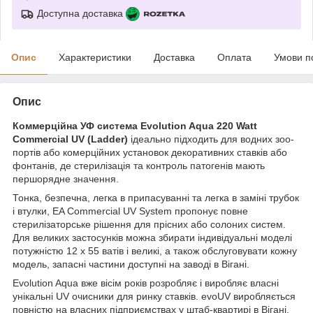
Доступна доставка
Опис
Характеристики
Доставка
Оплата
Умови п
Опис
Коммерційна УФ система Evolution Aqua 220 Watt
Commercial UV (Ladder)
ідеально підходить для водних зоо-
портів або комерційних установок декоративних ставків або
фонтанів, де стерилізація та контроль патогенів мають
першорядне значення.
Тонка, безпечна, легка в припасуванні та легка в заміні трубок
і втулки, EA Commercial UV System пропонує повне
стерилізаторське рішення для прісних або солоних систем.
Для великих застосунків можна збирати індивідуальні моделі
потужністю 12 x 55 ватів і великі, а також обслуговувати кожну
модель, запасні частини доступні на заводі в Вігані.
Evolution Aqua вже вісім років розробляє і виробляє власні
унікальні UV очисники для ринку ставків. evoUV виробляється
повністю на власних підприємствах у штаб-квартирі в Вігані,