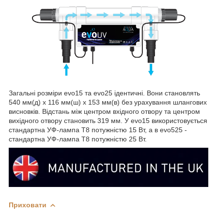
Загальні розміри evo15 та evo25 ідентичні. Вони становлять
540 мм(д) x 116 мм(ш) x 153 мм(в) без урахування шлангових
висновків. Відстань між центром вхідного отвору та центром
вихідного отвору становить 319 мм. У evo15 використовується
стандартна УФ-лампа T8 потужністю 15 Вт, а в evo525 -
стандартна УФ-лампа T8 потужністю 25 Вт.
Приховати