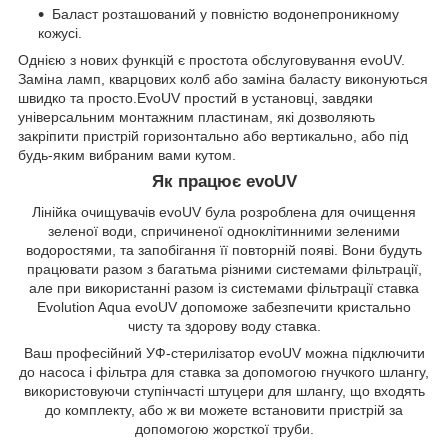
Баласт розташований у повністю водонепроникному
кожусі.
Однією з нових функцій є простота обслуговування evoUV.
Заміна ламп, кварцових колб або заміна баласту виконуються
швидко та просто.EvoUV простий в установці, завдяки
універсальним монтажним пластинам, які дозволяють
закріпити пристрій горизонтально або вертикально, або під
будь-яким вибраним вами кутом.
Як працює evoUV
Лінійка очищувачів evoUV була розроблена для очищення
зеленої води, спричиненої одноклітинними зеленими
водоростями, та запобігання її повторній появі. Вони будуть
працювати разом з багатьма різними системами фільтрації,
але при використанні разом із системами фільтрації ставка
Evolution Aqua evoUV допоможе забезпечити кристально
чисту та здорову воду ставка.
Ваш професійний УФ-стерилізатор evoUV можна підключити
до насоса і фільтра для ставка за допомогою гнучкого шлангу,
використовуючи ступінчасті штуцери для шлангу, що входять
до комплекту, або ж ви можете встановити пристрій за
допомогою жорсткої труби.