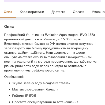
Опис
Характеристики
Доставка
Оплата
Умови п
Опис
Професійний УФ-очисник Evolution Aqua модель EVO 15Вт
призначений для ставків об'ємом до 15 000 літрів.
Високоефективний баласт та УФ-лампа високої потужності
забезпечують ще більшу продуктивність та покращену
експлуатаційну надійність. Наш асортимент із шести
очищувачів ставка evoUV виготовлений з використанням
новітніх технологій та методів проектування, що забезпечує
рівномірний потік води через пристрій та оптимальне
проникнення ультрафіолетового світла.
Особливості:
Усуває зелену воду в садових ставках
Має високоефективні баласти
Рейтинг IP IPX5
Простота обслуговування та встановлення