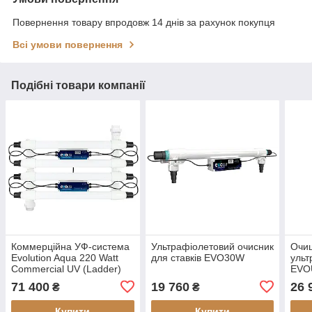
Повернення товару впродовж 14 днів за рахунок покупця
Всі умови повернення
Подібні товари компанії
Коммерційна УФ-система
Ультрафіолетовий очисник
Очи
Evolution Aqua 220 Watt
для ставків EVO30W
уль
Commercial UV (Ladder)
EVO
тит
71 400
19 760
26 
₴
₴
Купити
Купити