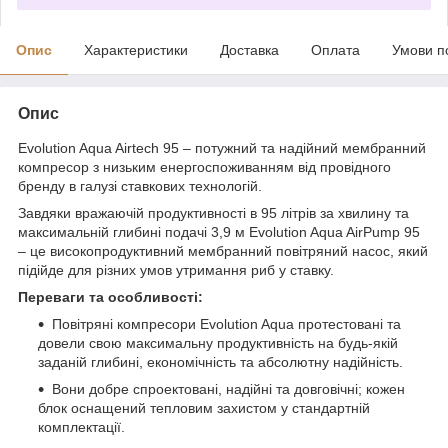
Опис
Характеристики
Доставка
Оплата
Умови п
Опис
Evolution Aqua Airtech 95 – потужний та надійний мембранний
компресор з низьким енергоспоживанням від провідного
бренду в галузі ставкових технологій.
Завдяки вражаючій продуктивності в 95 літрів за хвилину та
максимальній глибині подачі 3,9 м Evolution Aqua AirPump 95
– це високопродуктивний мембранний повітряний насос, який
підійде для різних умов утримання риб у ставку.
Переваги та особливості:
Повітряні компресори Evolution Aqua протестовані та
довели свою максимальну продуктивність на будь-якій
заданій глибині, економічність та абсолютну надійність.
Вони добре спроектовані, надійні та довговічні; кожен
блок оснащений тепловим захистом у стандартній
комплектації.