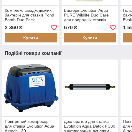
Комплекс швидкодіючих
Бактерії Evolution Aqua
Гель
бактерій для ставків Pond
PURE Wildlife Duo Care
бакт
Bomb Duo Pack
для природніх ставків
Evol
2 360
670
1 5
₴
₴
Купити
Купити
Подібні товари компанії
Повітряний компресор
Дехлоратор для ставка
Пові
для ставка Evolution Aqua
Evolution Aqua Detox FC30
для 
Airtech 130
з активованим вугіллям
Airt