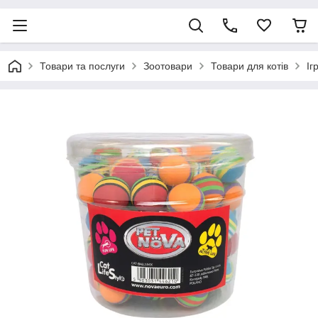
Товари та послуги
Зоотовари
Товари для котів
Іг