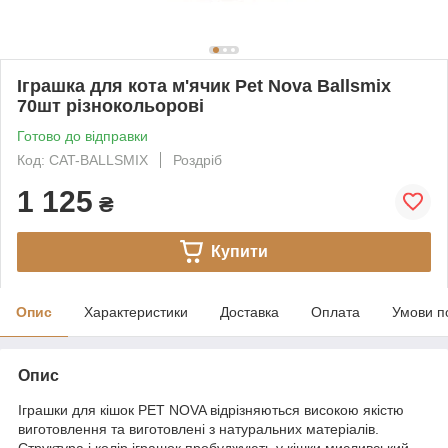
Іграшка для кота м'ячик Pet Nova Ballsmix
70шт різнокольорові
Готово до відправки
Код: CAT-BALLSMIX
Роздріб
1 125
₴
Купити
Опис
Характеристики
Доставка
Оплата
Умови п
Опис
Іграшки для кішок PET NOVA відрізняються високою якістю
виготовлення та виготовлені з натуральних матеріалів.
Структура і колір іграшок пробуджують у кішки мисливський