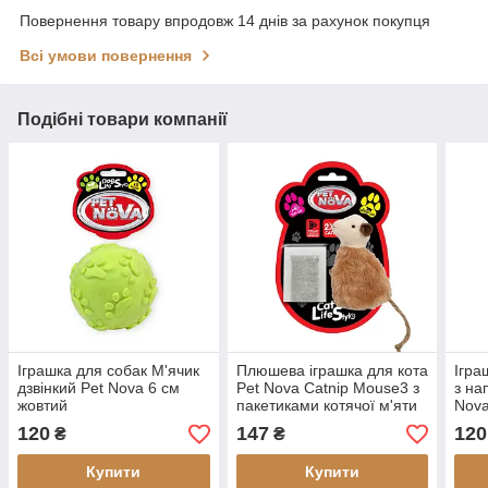
Повернення товару впродовж 14 днів за рахунок покупця
Всі умови повернення
Подібні товари компанії
Іграшка для собак М'ячик
Плюшева іграшка для кота
Ігра
дзвінкий Pet Nova 6 см
Pet Nova Catnip Mouse3 з
з н
жовтий
пакетиками котячої м'яти
Nova
120
147
120
₴
₴
Купити
Купити