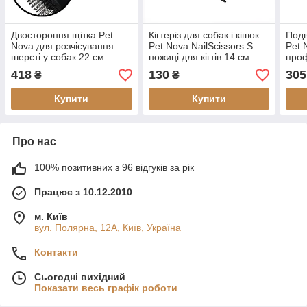
Двостороння щітка Pet
Кігтеріз для собак і кішок
Подв
Nova для розчісування
Pet Nova NailScissors S
Pet 
шерсті у собак 22 см
ножиці для кігтів 14 см
проф
шерс
418
130
305
₴
₴
Купити
Купити
Про нас
100% позитивних з 96 відгуків за рік
Працює з 10.12.2010
м. Київ
вул. Полярна, 12А, Київ, Україна
Контакти
Сьогодні вихідний
Показати весь графік роботи