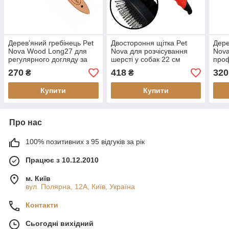
Дерев'яний гребінець Pet
Двостороння щітка Pet
Дере
Nova Wood Long27 для
Nova для розчісування
Nova
регулярного догляду за
шерсті у собак 22 см
проф
шерстю
шерс
270
418
320
₴
₴
щітк
Купити
Купити
Про нас
100% позитивних з 95 відгуків за рік
Працює з 10.12.2010
м. Київ
вул. Полярна, 12А, Київ, Україна
Контакти
Сьогодні вихідний