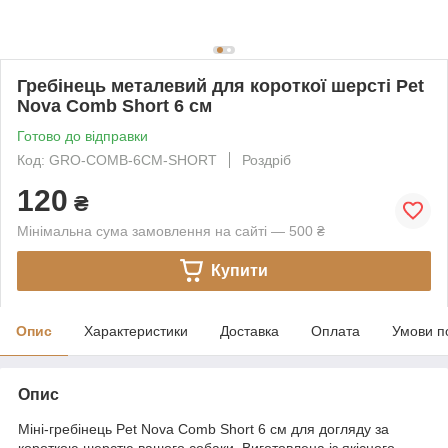
Гребінець металевий для короткої шерсті Pet
Nova Comb Short 6 см
Готово до відправки
Код: GRO-COMB-6CM-SHORT
Роздріб
120
₴
Мінімальна сума замовлення на сайті — 500 ₴
Купити
Опис
Характеристики
Доставка
Оплата
Умови п
Опис
Міні-гребінець Pet Nova Comb Short 6 см для догляду за
короткою шерстю вашого собаки. Виготовлена із якісного