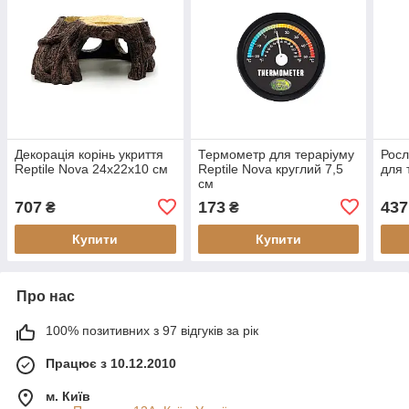
Декорація корінь укриття
Термометр для тераріуму
Росл
Reptile Nova 24x22x10 см
Reptile Nova круглий 7,5
для 
см
707
173
437
₴
₴
Купити
Купити
Про нас
100% позитивних з 97 відгуків за рік
Працює з 10.12.2010
м. Київ