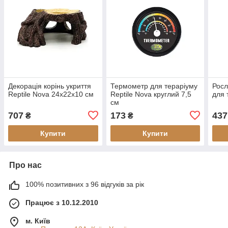
Декорація корінь укриття
Термометр для тераріуму
Росл
Reptile Nova 24x22x10 см
Reptile Nova круглий 7,5
для 
см
707
173
437
₴
₴
Купити
Купити
Про нас
100% позитивних з 96 відгуків за рік
Працює з 10.12.2010
м. Київ