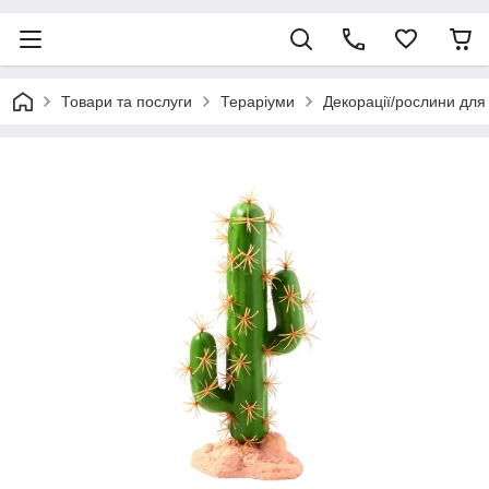
Товари та послуги
Тераріуми
Декорації/рослини для