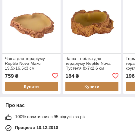
Чаша для тераріуму
Чаша - поїлка для
Терм
Reptile Nova Максі
тераріуму Reptile Nova
тера
19,5x16,5x3 см
Пустеля 8x7x2,6 см
круг
759
184
196
₴
₴
Купити
Купити
Про нас
100% позитивних з 95 відгуків за рік
Працює з 10.12.2010