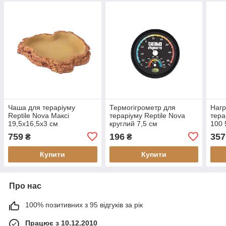
Чаша для тераріуму
Термогігрометр для
Нагр
Reptile Nova Максі
тераріуму Reptile Nova
тера
19,5x16,5x3 см
круглий 7,5 см
100 
759
196
357
₴
₴
Купити
Купити
Про нас
100% позитивних з 95 відгуків за рік
Працює з 10.12.2010