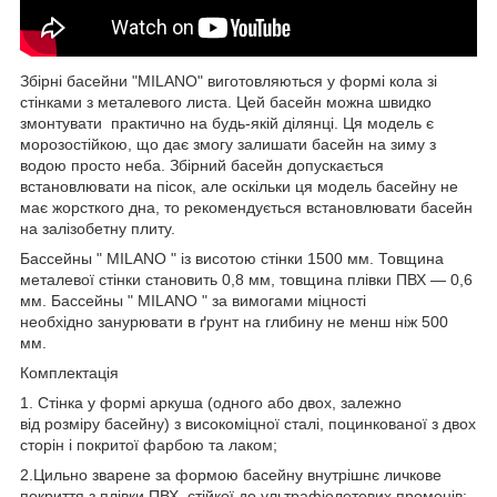
Збірні басейни "MILANO" виготовляються у формі кола зі
стінками з металевого листа. Цей басейн можна швидко
змонтувати практично на будь-якій ділянці. Ця модель є
морозостійкою, що дає змогу залишати басейн на зиму з
водою просто неба. Збірний басейн допускається
встановлювати на пісок, але оскільки ця модель басейну не
має жорсткого дна, то рекомендується встановлювати басейн
на залізобетну плиту.
Бассейны " MILANO " із висотою стінки 1500 мм. Товщина
металевої стінки становить 0,8 мм, товщина плівки ПВХ — 0,6
мм. Бассейны " MILANO " за вимогами міцності
необхідно занурювати в ґрунт на глибину не менш ніж 500
мм.
Комплектація
1. Стінка у формі аркуша (одного або двох, залежно
від розміру басейну) з високоміцної сталі, поцинкованої з двох
сторін і покритої фарбою та лаком;
2.Цильно зварене за формою басейну внутрішнє личкове
покриття з плівки ПВХ, стійкої до ультрафіолетових променів;