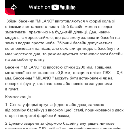
Збірні басейни "MILANO" виготовляються у формі кола зі
стінками з металевого листа. Цей басейн можна швидко
змонтувати практично на будь-якій ділянці. Дан
, наючи
модель, є морозостійкою, що дає змогу залишати басейн на
зиму з водою просто неба. Збірний басейн допускається
встановлювати на пісок, але оскільки ця модель басейну не
має жорсткого дна, то рекомендується встановлювати басейн
на залізобетну плиту.
Басейн " MILANO " із висотою стінки 1200 мм. Товщина
металевої стінки становить 0,8 мм, товщина плівки ПВХ — 0,6
мм. Бассейны " MILANO " можуть бути встановлені як на
поверхні ґрунту, так і частково або повністю зануреними
в грунт.
Комплектація
1. Стінка у формі аркуша (одного або двох, залежно
від розміру басейну) з високоміцної сталі, поцинкованої з двох
сторін і покритої фарбою й лаком;
2.Цильно зварене за формою басейну внутрішнє личкове
покриття з плівки ПВХ, стійкої до ультрафіолетових променів;