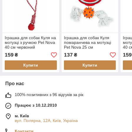
Іграшка для собак Куля на
Іграшка для собак Куля
Ігра
мотузці з ручкою Pet Nova
помаранчева на мотузці
моту
40 см червоний
Pet Nova 25 см
40 с
159
137
159
₴
₴
Купити
Купити
Про нас
100% позитивних з 96 відгуків за рік
Працює з 10.12.2010
м. Київ
вул. Полярна, 12А, Київ, Україна
Контакти