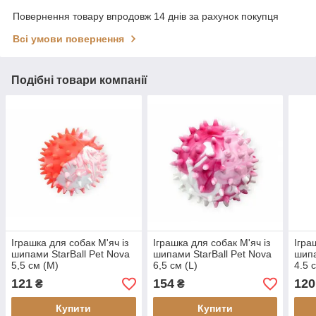
Повернення товару впродовж 14 днів за рахунок покупця
Всі умови повернення
Подібні товари компанії
Іграшка для собак М'яч із
Іграшка для собак М'яч із
Ігра
шипами StarBall Pet Nova
шипами StarBall Pet Nova
шипа
5,5 см (M)
6,5 см (L)
4.5 
121
154
120
₴
₴
Купити
Купити