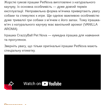
Жорсткі гумові іграшки PetNova виготовлені з натурального
каучуку, їх основна особливість — дуже довгий термін
експлуатації. Неправильна форма м'ячика привертають увагу
собаки та стимулює к игре. Ще однією важливою особливістю
дуже тривалої гри собаки з м'ячем є його запах. Тому іграшка-
м'яч з натурального каучуку має ванільний аромат (VANILLA
AROMA).
Іграшка CrazzyBall Pet Nova — кумедна іграшка для навчання
та прогулянок.
Зверніть увагу, що тільки оригінальні іграшки PetNova мають
спеціальну етикетку.
Приховати