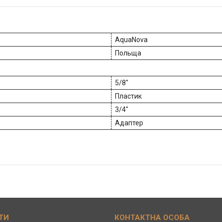
AquaNova
Польща
5/8"
Пластик
3/4"
Адаптер