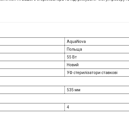
AquaNova
Польща
55 Вт
Новий
УФ стерилізатори ставкові
535 мм
4