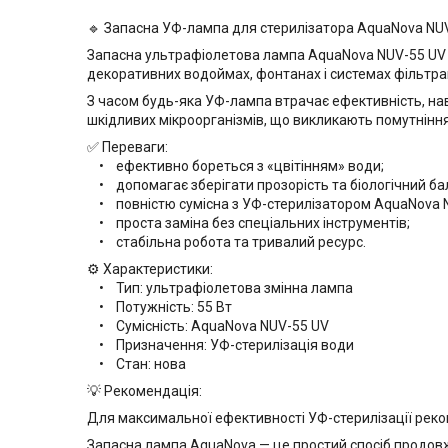
🔹 Запасна УФ-лампа для стерилізатора AquaNova NUV
Запасна ультрафіолетова лампа AquaNova NUV-55 UV п
декоративних водоймах, фонтанах і системах фільтрац
З часом будь-яка УФ-лампа втрачає ефективність, нав
шкідливих мікроорганізмів, що викликають помутніння
✅ Переваги:
• ефективно бореться з «цвітінням» води;
• допомагає зберігати прозорість та біологічний ба
• повністю сумісна з УФ-стерилізатором AquaNova 
• проста заміна без спеціальних інструментів;
• стабільна робота та тривалий ресурс.
⚙️ Характеристики:
• Тип: ультрафіолетова змінна лампа
• Потужність: 55 Вт
• Сумісність: AquaNova NUV-55 UV
• Призначення: УФ-стерилізація води
• Стан: нова
💡 Рекомендація:
Для максимальної ефективності УФ-стерилізації реко
Запасна лампа AquaNova — це простий спосіб продовжи