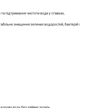
та підтримання чистоти води у ставках,
абільне знищення зелених водоростей, бактерій і
дорову воду без зайвих зусиль.