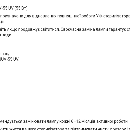
-55 UV (55 Вт)
ризначена для відновлення повноцінної роботи УФ-стерилізатора 
ії.
іть якщо продовжує світитися. Своєчасна заміна лампи гарантує ст
 води.
ланс;
NUV-55 UV;
мендується замінювати лампу кожні 6–12 місяців активної роботи.
ти життя вашого стерилізатора та підтримувати чисту, прозору і з