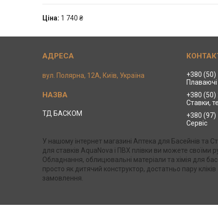
Ціна:
1 740 ₴
+380 (50)
вул. Полярна, 12А, Київ, Україна
Плаваючі 
+380 (50)
Ставки, т
ТД БАСКОМ
+380 (97)
Сервіс
У нашому інтернет магазині Аптека для Басейнів та 
для ставків AquaNova і ПВХ плівки ви можете своїми
Обладнання, облицювальні матеріали та хімія для бас
просто як дитячий конструктор, достатньо пару клікі
замовлення.