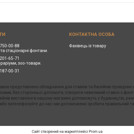
 750-00-88
Фахівець із товару
та стаціонарні фонтани.
 201-65-71
ераріуми, зоо-товари.
 187-00-31
Ставок представлено обладнання для ставків та басейнів провідни
 руками, без сторонньої допомоги, створити невеликий ставок з фо
ейнів виставлені в нашому магазині допоможуть у будівництві, рем
в або зателефонуйте до нас і ми допоможемо зробити правильний та
Сайт створений на маркетплейсі
Prom.ua