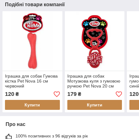
Подібні товари компанії
Іграшка для собак Гумова
Іграшка для собак
Ігра
кістка Pet Nova 16 см
Мотузкова куля з гумовою
гумо
червоний
ручкою Pet Nova 20 см
сині
червоний
120
179
120
₴
₴
Купити
Купити
Про нас
100% позитивних з 96 відгуків за рік